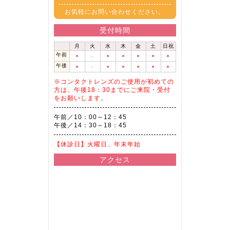
お気軽にお問い合わせください。
受付時間
月
火
水
木
金
土
日祝
午前
●
-
●
●
●
●
●
午後
●
-
●
●
●
●
●
※コンタクトレンズのご使用が初めての
方は、午後18：30までにご来院・受付
をお願いします。
午前／10：00～12：45
午後／14：30～18：45
【休診日】
火曜日、年末年始
アクセス