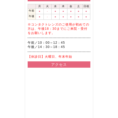
月
火
水
木
金
土
日祝
午前
●
-
●
●
●
●
●
午後
●
-
●
●
●
●
●
※コンタクトレンズのご使用が初めての
方は、午後18：30までにご来院・受付
をお願いします。
午前／10：00～12：45
午後／14：30～18：45
【休診日】
火曜日、年末年始
アクセス