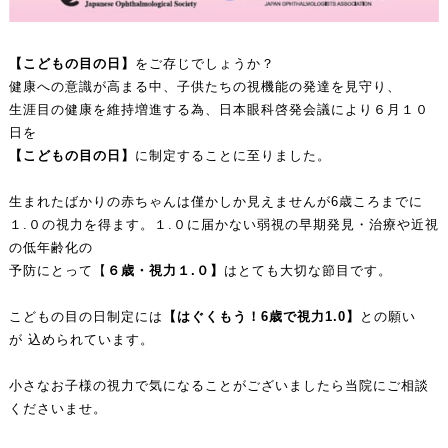
【こどもの目の日】
をご存じでしょうか？
健康への意識が高まる中、子供たちの視機能の発達を見守り、
生涯目の健康を維持増進する為、日本眼科啓発会議により６月１０
日を
【こどもの目の日】
に制定することに至りました。
生まれたばかりの赤ちゃんは僅かしか見えませんが6歳ころまでに
１.０の視力を得ます。１.０に届かない弱視の早期発見・治療や近視
の低年齢化の
予防にとって【
６歳・視力１.０】
はとても大切な節目です。
こどもの目の日制定には
【はぐくもう！6歳で視力1.0】
との願い
が 込められています。
小さなお子様の視力で気になることがございましたら当院にご相談
くださいませ。