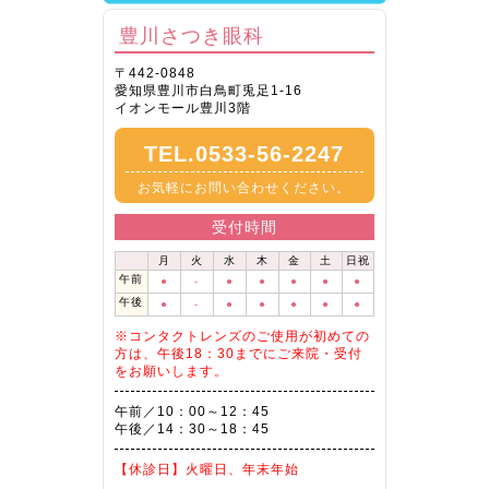
豊川さつき眼科
〒442-0848
愛知県豊川市白鳥町兎足1-16
イオンモール豊川3階
TEL.0533-56-2247
お気軽にお問い合わせください。
受付時間
月
火
水
木
金
土
日祝
午前
●
-
●
●
●
●
●
午後
●
-
●
●
●
●
●
※コンタクトレンズのご使用が初めての
方は、午後18：30までにご来院・受付
をお願いします。
午前／10：00～12：45
午後／14：30～18：45
【休診日】
火曜日、年末年始